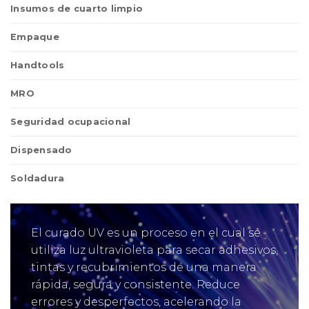
Insumos de cuarto limpio
Empaque
Handtools
MRO
Seguridad ocupacional
Dispensado
Soldadura
El curado UV es un proceso en el cual se
utiliza luz ultravioleta para secar adhesivos,
tintas y recubrimientos de una manera
rápida, segura y consistente. Reduce
errores y desperfectos, acelerando la